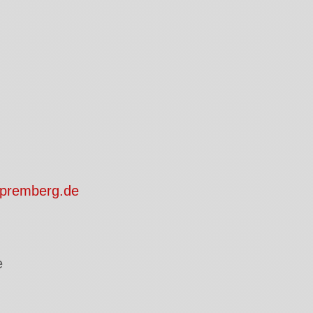
spremberg.de
e